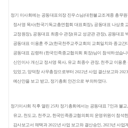
정기 이사회에는 공동대표의장 진우스님
(
대한불교조계종 총무원
정서영 목사
(
한국기독교총연합회 대표회장
),
공동대표 나상호 
교정원장
),
공동대표 최종수 관장
(
유교 성균관 관장
),
공동대표 
공동대표 이용훈 주교
(
한국천주교주교회의 교회일치와 종교간
공동대표 김령하
(
한국민족종교협의회 회장
)
님이 참석하셨습니
신인이사 개신교 정서영 목사
,
유교 최종수 관장
,
천주교 이용훈
있었고
,
양덕창 사무총장으로부터
2022
년 사업 결산보고와
202
예산안을 보고 받고
,
정기총회 안건으로 부의하였다
.
정기이사회 직후 열린
25
차 정기총회에서는 공동대표
7
인과 불교
유교
,
천도교
,
천주교
,
한국민족종교협의회의 운영위원이 참석한
감사보고서 채택과
2022
년 사업 보고와 결산승인
, 2023
년 사업