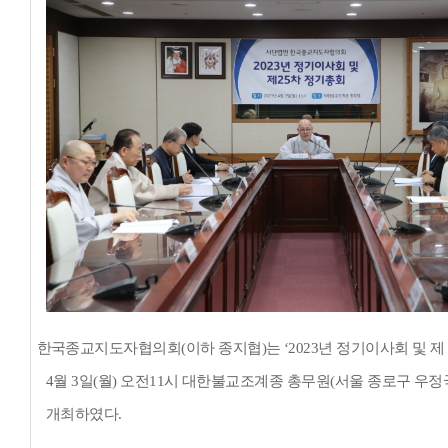
한국종교지도자협의회
(
이하 종지협
)
는
‘2023
년 정기이사회 및 제
4
월
3
일
(
월
)
오전
11
시 대한불교조계종 총무원
(
서울 종로구 우정
개최하였다
.